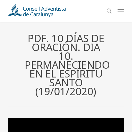
Skip
Menu
to
search
main
content
PDF. 10 DÍAS DE
ORACIÓN. DIA
10.
PERMANECIENDO
EN EL ESPÍRITU
SANTO
(19/01/2020)