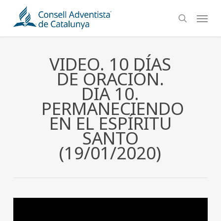
Skip
Menu
to
search
main
content
VIDEO. 10 DÍAS
DE ORACIÓN.
DIA 10.
PERMANECIENDO
EN EL ESPÍRITU
SANTO
(19/01/2020)