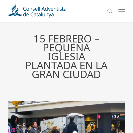
Skip
Menu
to
search
main
content
15 FEBRERO –
PEQUEÑA
IGLESIA
PLANTADA EN LA
GRAN CIUDAD