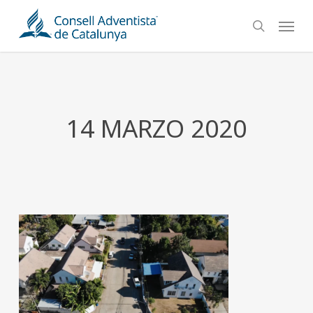
Skip
Menu
to
search
main
content
14 MARZO 2020