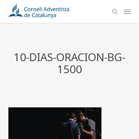
Skip
Menu
to
search
main
content
10-DIAS-ORACION-BG-
1500