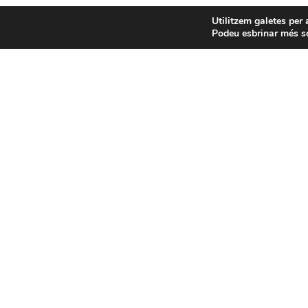
Utilitzem galetes per 
Podeu esbrinar més so
Visita una església
La teva comunitat t'espera, prop teu.
MÉS INFORMACIÓ
Copyright ©2023 UICASDE i CAC. Drets reservats.