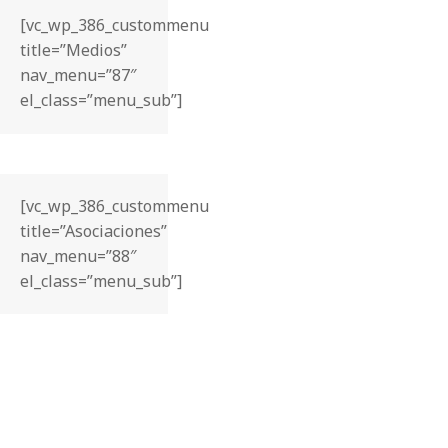
[vc_wp_386_custommenu
title=”Medios”
nav_menu=”87″
el_class=”menu_sub”]
[vc_wp_386_custommenu
title=”Asociaciones”
nav_menu=”88″
el_class=”menu_sub”]