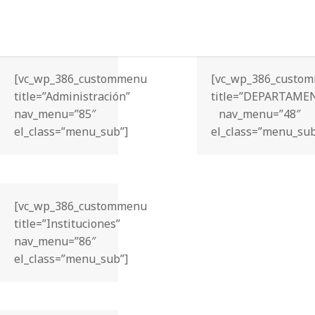
[vc_wp_386_custommenu
[vc_wp_386_custo
title=”Administración”
title=”DEPARTAME
nav_menu=”85″
nav_menu=”48″
el_class=”menu_sub”]
el_class=”menu_sub
[vc_wp_386_custommenu
title=”Instituciones”
nav_menu=”86″
el_class=”menu_sub”]