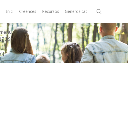
search
Inici
Creences
Recursos
Generositat
mmenu
NTOS”
”]