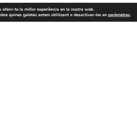
a oferir-te la millor experiència en la nostra web.
bre quines galetes estem utilitzant o desactivar-les en
parèmetres
.
Material gratuït
Bíblia i literatura per a una vida millor.
MÉS INFORMACIÓ