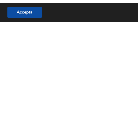
Accepta
Guies d'estudi
Salut, Bíblia, Família i Formació.
MÉS INFORMACIÓ
youtube
RSS