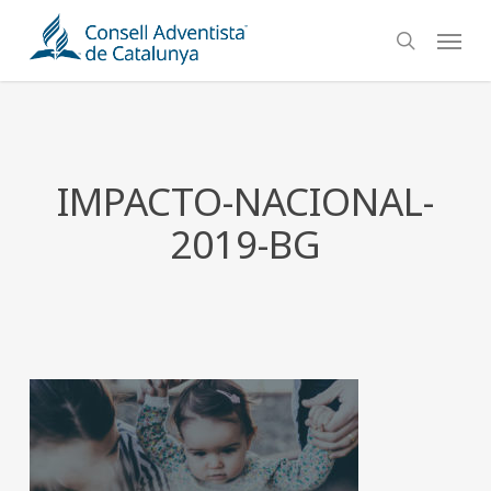
Skip
Menu
to
search
main
content
IMPACTO-NACIONAL-
2019-BG