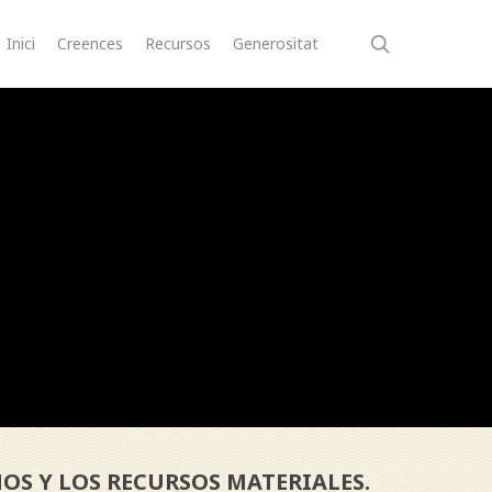
search
Inici
Creences
Recursos
Generositat
OS Y LOS RECURSOS MATERIALES.