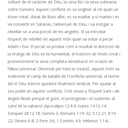
voltant de el caràcter de Déu, la seva llei i la seva sobirania
sobre l’univers. Aquest conflicte es va originar al cel quan un
ésser creat, dotat de lliure albir, es va exaltar a si mateix i es
va convertir en Satanàs, l’adversari de Déu, i va instigar a
rebel·lar-se a una porció de les angeles. El va introduir
l’esperit de rebel·lió en aquest món quan va induir a pecar
Adam i Eva. El pecat va produir com a resultat la distorsió de
la imatge de Déu en la humanitat, el trastorn de l’món creat i
posteriorment la seva completa devastació en ocasió de
l’diluvi universal. Observat per tota la creació, aquest món va
esdevenir el camp de batalla de l’conflicte universal, al terme
del el Déu d’amor quedarà finalment vindicat. Per ajudar al
seu poble en aquest conflicte, Crist envia a l’Esperit Sant i als
àngels lleials perquè el guiïn, el protegeixin i el sustentin al
camí de la salvació (Apocalipsi 12:4-9; Isaïes 14:12-14;
Ezequiel 28:12-18; Gènesi 3; Romans 1:19-32; 5:12-21; 8:19-
22; Gènesi 6-8; 2 Pere 3:6; 1 Corintis 4:9; Hebreus 1:14) .