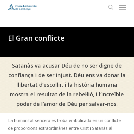
Menu
Skip
to
search
main
content
El Gran conflicte
Satanàs va acusar Déu de no ser digne de
confiança i de ser injust. Déu ens va donar la
llibertat d’escollir, i la història humana
mostra el resultat de la rebel·lió, i l’increïble
poder de l’amor de Déu per salvar-nos.
La humanitat sencera es troba embolicada en un conflicte
de proporcions extraordinàries entre Crist i Satanàs al