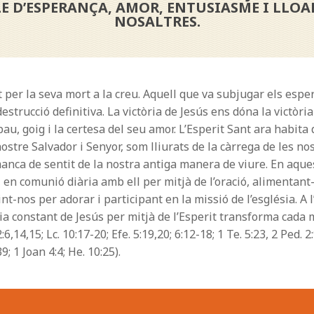
 D’ESPERANÇA, AMOR, ENTUSIASME I LLOAN
NOSALTRES.
 per la seva mort a la creu. Aquell que va subjugar els espe
 destrucció definitiva. La victòria de Jesús ens dóna la vict
, goig i la certesa del seu amor. L’Esperit Sant ara habita d
e Salvador i Senyor, som lliurats de la càrrega de les nostr
manca de sentit de la nostra antiga manera de viure. En aque
en comunió diària amb ell per mitjà de l’oració, alimentant
int-nos per adorar i participant en la missió de l’església. 
sència constant de Jesús per mitjà de l’Esperit transforma cad
2:6,14,15; Lc. 10:17-20; Efe. 5:19,20; 6:12-18; 1 Te. 5:23, 2 Ped. 2:9
9; 1 Joan 4:4; He. 10:25).