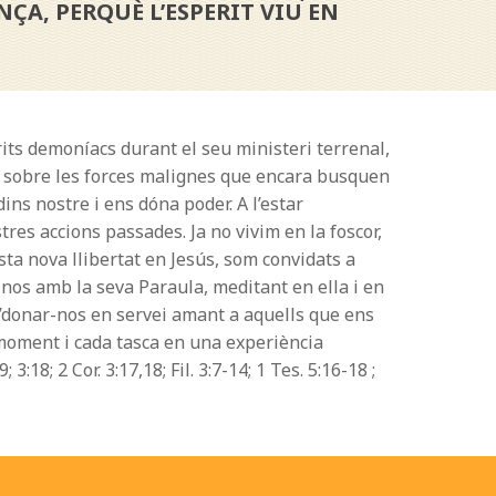
ÇA, PERQUÈ L’ESPERIT VIU EN
rits demoníacs durant el seu ministeri terrenal,
òria sobre les forces malignes que encara busquen
ins nostre i ens dóna poder. A l’estar
es accions passades. Ja no vivim en la foscor,
sta nova llibertat en Jesús, som convidats a
-nos amb la seva Paraula, meditant en ella i en
A l’donar-nos en servei amant a aquells que ens
a moment i cada tasca en una experiència
; 3:18; 2 Cor. 3:17,18; Fil. 3:7-14; 1 Tes. 5:16-18 ;