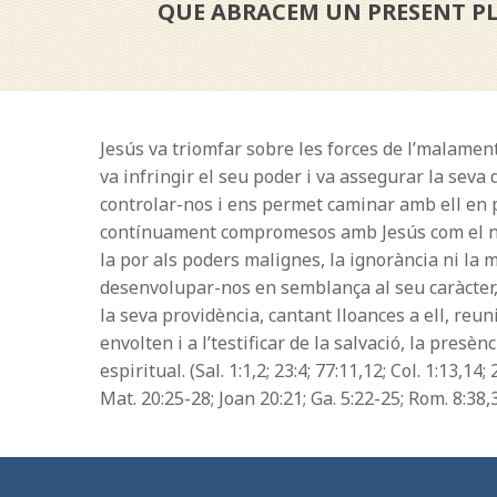
QUE ABRACEM UN PRESENT PLE
Jesús va triomfar sobre les forces de l’malament
va infringir el seu poder i va assegurar la seva
controlar-nos i ens permet caminar amb ell en pau
contínuament compromesos amb Jesús com el nostr
la por als poders malignes, la ignorància ni la 
desenvolupar-nos en semblança al seu caràcter, 
la seva providència, cantant lloances a ell, reun
envolten i a l’testificar de la salvació, la pre
espiritual. (Sal. 1:1,2; 23:4; 77:11,12; Col. 1:13,14; 
Mat. 20:25-28; Joan 20:21; Ga. 5:22-25; Rom. 8:38,3