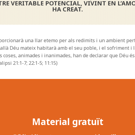
E VERITABLE POTENCIAL, VIVINT EN L’AMOR
HA CREAT.
porcionarà una llar etemo per als redimits i un ambient perfect
allà Déu mateix habitarà amb el seu poble, i el sofriment i 
les coses, animades i inanimades, han de declarar que Déu é
lipsi 21:1-7; 22:1-5; 11:15)
Material gratuït