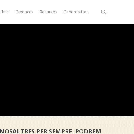
search
Inici
Creences
Recursos
Generositat
 NOSALTRES PER SEMPRE. PODREM