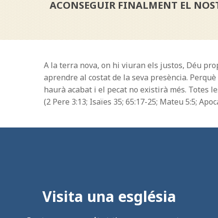
ACONSEGUIR FINALMENT EL NOSTR
A la terra nova, on hi viuran els justos, Déu pro
aprendre al costat de la seva presència. Perquè 
haurà acabat i el pecat no existirà més. Totes 
(2 Pere 3:13; Isaïes 35; 65:17-25; Mateu 5:5; Apoca
Visita una església