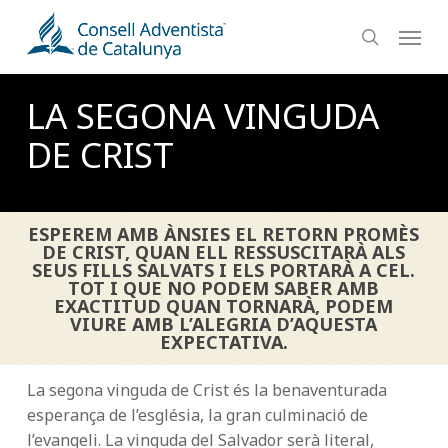
Skip
Menu
to
search
main
content
LA SEGONA VINGUDA
DE CRIST
ESPEREM AMB ÀNSIES EL RETORN PROMÈS
DE CRIST, QUAN ELL RESSUSCITARÀ ALS
SEUS FILLS SALVATS I ELS PORTARÀ A CEL.
TOT I QUE NO PODEM SABER AMB
EXACTITUD QUAN TORNARÀ, PODEM
VIURE AMB L’ALEGRIA D’AQUESTA
EXPECTATIVA.
La segona vinguda de Crist és la benaventurada
esperança de l’església, la gran culminació de
l’evangeli. La vinguda del Salvador serà literal,