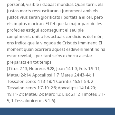
personal, visible i d’abast mundial. Quan torni, els
justos morts ressuscitaran i juntament amb els
justos vius seran glorificats i portats a el cel, però
els impius moriran. El fet que la major part de les
profecies estigui aconseguint el seu ple
compliment, unit a les actuals condicions del món,
ens indica que la vinguda de Crist és imminent. El
moment quan ocorrerà aquest esdeveniment no ha
estat revelat, i per tant se’ns exhorta a estar
preparats en tot temps
(Titus 2:13; Hebreus 9:28; Joan 14:1-3; Fets 1:9-11;
Mateu 24:14; Apocalipsi 1:7; Mateu 24:43-44; 1
Tessalonicencs 4:13-18; 1 Corintis 15:51-54, 2
Tessalonicencs 1:7-10; 2:8; Apocalipsi 14:14-20;
19:11-21; Mateu 24; Marc 13; Lluc 21; 2 Timoteu 3:1-
5; 1 Tessalonicencs 5:1-6).