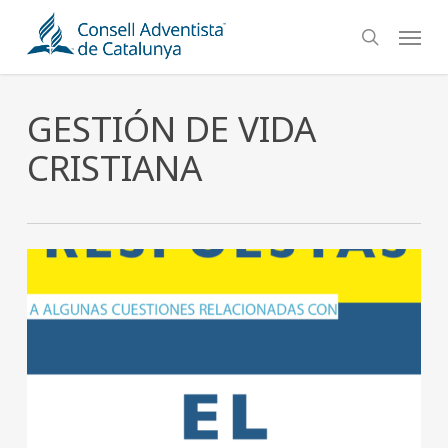
Skip
Menu
to
search
main
content
GESTIÓN DE VIDA
CRISTIANA