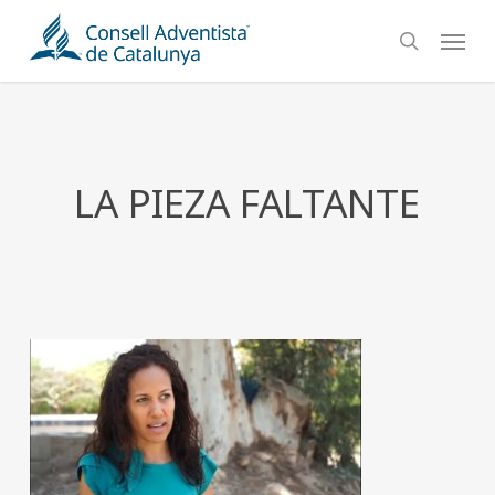
Skip
Menu
to
search
main
content
LA PIEZA FALTANTE